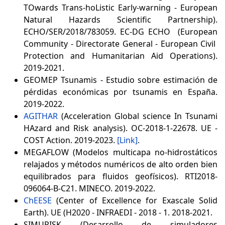
TOwards Trans-hoListic Early-warning - European
Natural Hazards Scientific Partnership).
ECHO/SER/2018/783059. EC-DG ECHO (European
Community - Directorate General - European Civil
Protection and Humanitarian Aid Operations).
2019-2021.
GEOMEP Tsunamis - Estudio sobre estimación de
pérdidas económicas por tsunamis en España.
2019-2022.
AGITHAR
(Acceleration Global science In Tsunami
HAzard and Risk analysis). OC-2018-1-22678. UE -
COST Action. 2019-2023.
[Link]
.
MEGAFLOW (Modelos multicapa no-hidrostáticos
relajados y métodos numéricos de alto orden bien
equilibrados para fluidos geofísicos). RTI2018-
096064-B-C21. MINECO. 2019-2022.
ChEESE
(Center of Excellence for Exascale Solid
Earth). UE (H2020 - INFRAEDI - 2018 - 1. 2018-2021.
SIMURISK (Desarrollo de simuladores