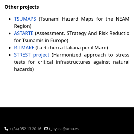
Other projects
TSUMAPS
(Tsunami Hazard Maps for the NEAM
Region)
ASTARTE
(Assessment, STrategy And Risk Reductio
for Tsunamis in Europe)
RITMARE
(La Richerca Italiana per il Mare)
STREST project
(Harmonized approach to stress
tests for critical infrastructures against natural
hazards)
+ (34) 952 13 20 16
t_hysea@uma.es